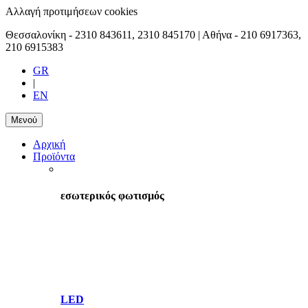
Αλλαγή προτιμήσεων cookies
Θεσσαλονίκη -
2310 843611, 2310 845170
| Αθήνα -
210 6917363,
210 6915383
GR
|
EN
Μενού
Αρχική
Προϊόντα
εσωτερικός φωτισμός
LED