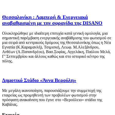
Θεσσαλονίκη : Λαμπερή & Ενεργειακά
αναβαθμισμένη με την σφραγίδα της DISANO
Ολοκληρώθηκε με ιδιαίτερη επιτυχία κατά γενική ομολογία, μια
σημαντική παρέμβαση ενεργειακής αναβάθμισης του φωτισμού σε
μια σειρά από κεντρικούς δρόμους της Θεσσαλονίκης όπως η Νέα
Εγνατία (Κ.Καραμανλή), Τσιμισκή, Λεωφ. Μ.Αλεξάνδρου,
Ανθέων (Α.Παπανδρέου), Βασ.Σοφίας, Αγγελάκη, Παύλου Μελά,
Γ’ Σεπτεμβρίου και άλλους καθώς και στο ιστορικό κέντρο της
πόλης.
Δημοτικό Στάδιο «Άννα Βερούλη»
Με μεγάλη ικανοποίηση, παρουσιάζουμε την συμμετοχή της
εταιρείας ως προμηθευτή των προβολέων φωτισμού στην
πρόσφατη ανακαίνιση που έγινε στο «Βερούλειο» στάδιο της
Καβάλας.
Εταιρία