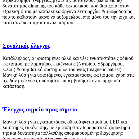
Εξοικονόμηση ενέργειας μέσω της αυτοτελούς (stand alone)
δυνατότητας dimming του κάθε φωτιστικού, που βασίζεται στον
εξοπλισμό του με κατάλληλα όργανα λειτουργίας & τροφοδοσίας
που το καθιστούν ικανό να αυξομειώσει από μόνο του την ισχύ και
κατά συνέπεια την κατανάλωση του.
Συνολικός έλεγχος
Κατάλληλος για υφιστάμενες αλλά και νέες εγκαταστάσεις οδικού
φωτισμού, με λαμπτήρες εκκένωσης (Νατρίου, Υδραργύρου,
κ.λ.π.) & συμβατικό σύστημα λειτουργίας (magnetic ballast).
Ιδανική λύση για υφιστάμενες εγκαταστάσεις φωτισμού, χάρη στις
σχεδόν μηδενικές απαιτήσεις παρέμβασης στην υπάρχουσα
κατάσταση.
Έλεγχος σημείο προς σημείο
Ιδανική λύση για εγκαταστάσεις οδικού φωτισμού με LED και
λαμπτήρες εκκένωσης, με έμφαση στον διαδραστικό χαρακτήρα
της και δυνατότητα πολλαπλής απομακρυσμένης διαχείρισης
(dimming, μετάδοση πληροφορίας, κ.λ.π.)